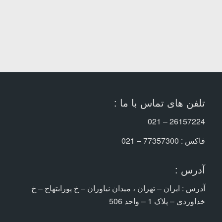
تلفن های تماس با ما :
26157224 – 021
فاکس : 77357300 – 021
آدرس :
آدرس : ایران – تهران ، میدان نیاوران – خ پورابتهاج – خ
خداوردی – پلاک 1 – واحد 506