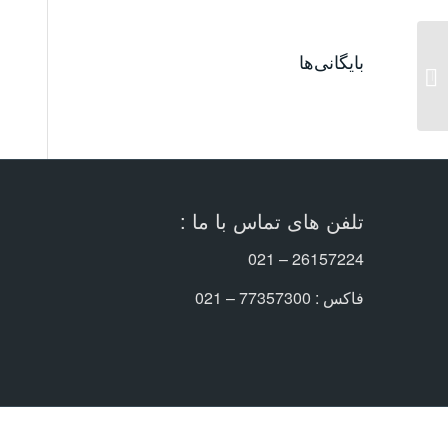
بایگانی‌ها
viuna-ct-hybrid
تلفن های تماس با ما :
26157224 – 021
فاکس : 77357300 – 021